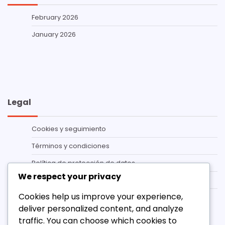
February 2026
January 2026
Legal
Cookies y seguimiento
Términos y condiciones
Política de protección de datos
We respect your privacy
Contáctanos
Cookies help us improve your experience,
Quiénes somos
deliver personalized content, and analyze
Categorías
traffic. You can choose which cookies to