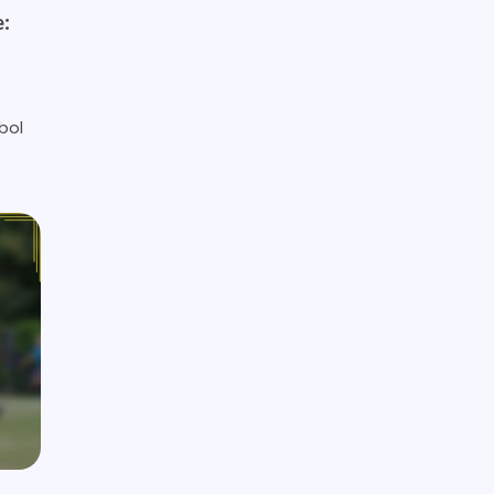
:
bol