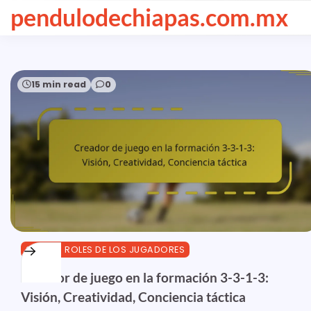
Skip
pendulodechiapas.com.mx
to
content
15 min read
0
3-3-1-3 ROLES DE LOS JUGADORES
Creador de juego en la formación 3-3-1-3:
Visión, Creatividad, Conciencia táctica