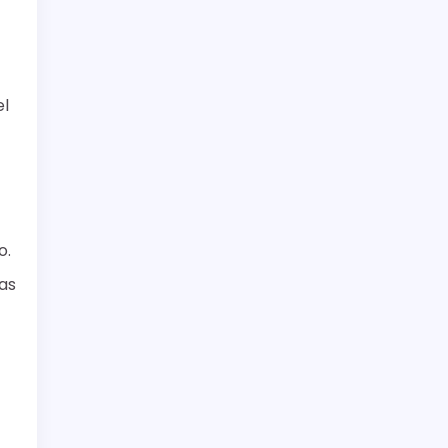
el
o.
as