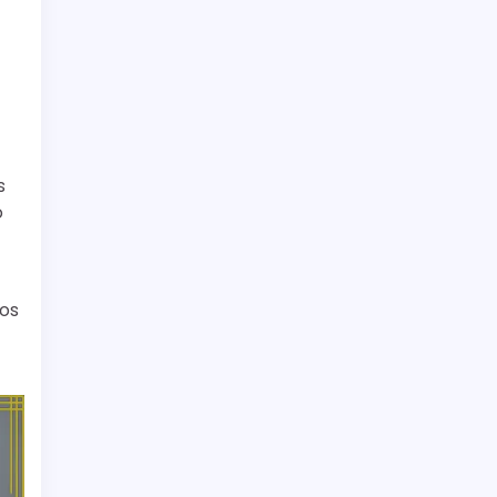
s
o
los