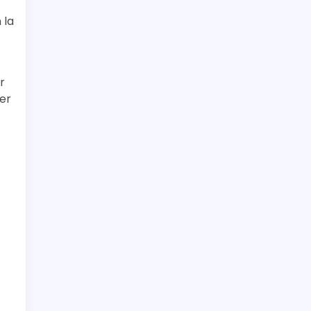
 la
r
er