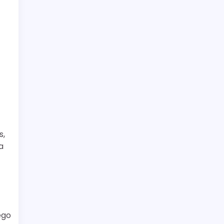
s,
a
ego